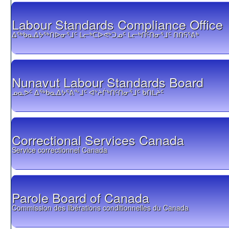
Labour Standards Compliance Office
ᐃᖅᑲᓇᐃᔭᖅᑎᐅᓂᕐᒧᑦ ᒪᓕᒃᑕᐅᕙᒃᑐᓄᑦ ᒪᓕᒃᑎᑦᑎᓂᕐᒧᑦ ᑎᑎᕋᕐᕕᒃ
Nunavut Labour Standards Board
ᓄᓇᕗᑦ ᐃᖅᑲᓇᐃᔭᕐᕕᖕᒧᑦ ᐊᔾᔨᒌᒃᑎᑦᑎᓂᕐᒧᑦ ᑲᑎᒪᔩᑦ
Correctional Services Canada
Service correctionnel Canada
Parole Board of Canada
Commission des libérations conditionnelles du Canada