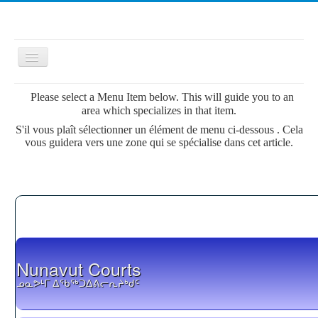
Toggle
Navigation
Please select a Menu Item below. This will guide you to an
area which specializes in that item.
≡
S'il vous plaît sélectionner un élément de menu ci-dessous . Cela
vous guidera vers une zone qui se spécialise dans cet article.
Nunavut Courts
ᓄᓇᕗᒻᒥ ᐃᖃᖅᑐᐃᕕᓕᕆᔨᒃᑯᑦ