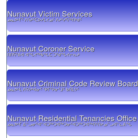
Nunavut Victim Services
ᓄᓇᕗᒻᒥᑦ ᐱᕋᔨᑦᑕᐅᓱᒪᔪᓄᑦ ᐱᔨᑦᓱᕋᕐᒃᑎᒃᑯᑦ
Nunavut Coroner Service
ᑎᑎᕋᕐᕕᐊ ᐊᖓᔪᖅᑳᖓᑕ ᑐᖁᖓᔪᓕᕆᔨ
Nunavut Criminal Code Review Board
ᓄᓇᕗᒻᒪ ᐱᕋᔭᒃᐊᓂᑦ ᕿᒥᕐᕈᓂᕐᒧᑦ ᑲᑎᒪᔭᑦ
Nunavut Residential Tenancies Office
ᓄᓇᕗᒻᒥ ᐃᓪᓗᓂᑦᐊᓪᐊᑐᕐᒃᑐᐊᕐᒃᑐᓂᑦᐊᑐᕐᒃᑐᐊᕐᒃᑎᑦᑎᔨᓄᓪᓗᐊᓪᓚᕕᖓ